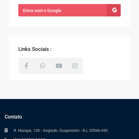
Entre com o Google
Links Sociais :
Contato
R. Marape, 130 - Segredo, Guapimirim - RJ, 25946-690