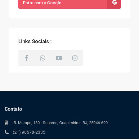
Entre com o Google
Links Sociais :
Contato
R. Marape, 130 - Segredo, Guapimirim - RJ, 25946-690
(21) 98578-2335