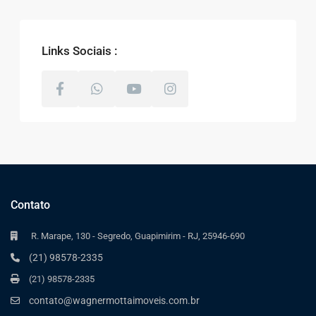
Links Sociais :
Contato
R. Marape, 130 - Segredo, Guapimirim - RJ, 25946-690
(21) 98578-2335
(21) 98578-2335
contato@wagnermottaimoveis.com.br