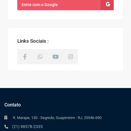
Entre com o Google
Links Sociais :
Contato
R. Marape, 130 - Segredo, Guapimirim - RJ, 25946-690
(21) 98578-2335