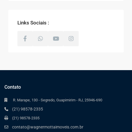
Links Sociais :
Contato
R. Marape, 130 - Segredo, Guapimirim - RJ, 25946-690
(21) 98578-2335
(21) 98578-2335
contato@wagnermottaimoveis.com.br