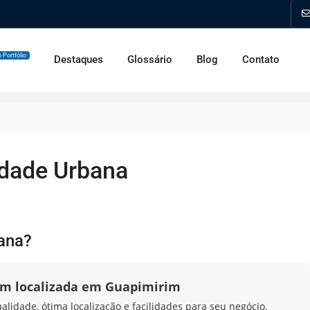
 Portfólio
Destaques
Glossário
Blog
Contato
idade Urbana
bana?
em localizada em Guapimirim
idade, ótima localização e facilidades para seu negócio.