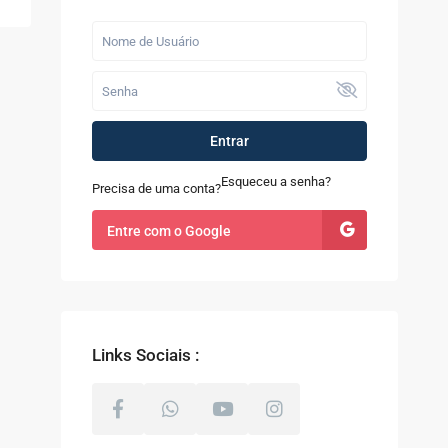
Últimos Imóveis
Fazenda com 52
alqueires à Venda
em...
R$ 9.100.000
Entrar
Casa à Venda no
Sapê
Esqueceu a senha?
Precisa de uma conta?
R$ 480.000
Entre com o Google
Terreno com 8.000m²
à Venda em Coti...
R$ 800.000
Links Sociais :