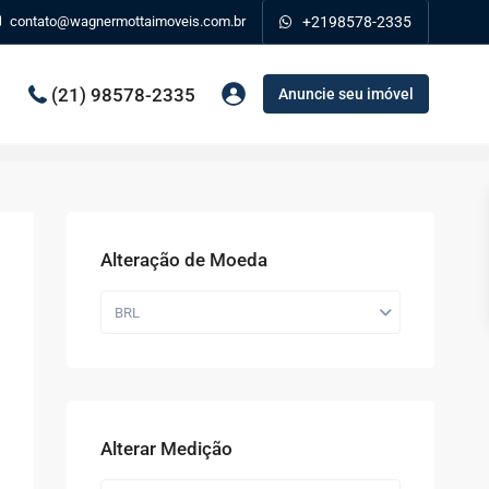
contato@wagnermottaimoveis.com.br
+2198578-2335
(21) 98578-2335
Anuncie seu imóvel
Alteração de Moeda
BRL
Alterar Medição