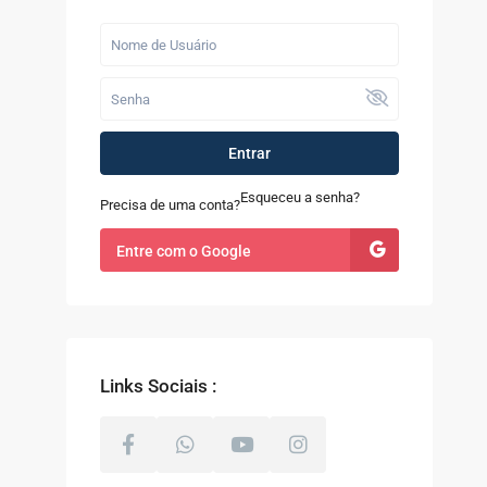
Últimos Imóveis
Casa com 7 Quartos à
Venda em Quint...
R$ 1.200.000
Fazenda com 52
Entrar
alqueires à Venda
em...
Esqueceu a senha?
Precisa de uma conta?
R$ 9.100.000
Entre com o Google
Casa à Venda no
Sapê
R$ 480.000
Links Sociais :