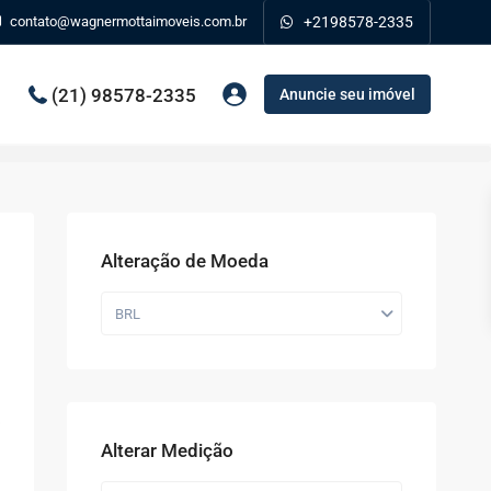
contato@wagnermottaimoveis.com.br
+2198578-2335
(21) 98578-2335
Anuncie seu imóvel
Alteração de Moeda
BRL
Alterar Medição