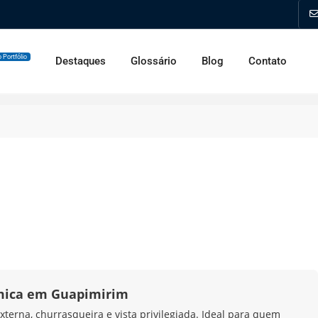
 Portfólio
Destaques
Glossário
Blog
Contato
mica em Guapimirim
terna, churrasqueira e vista privilegiada. Ideal para quem