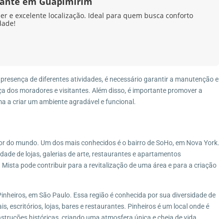
ante em Guapimirim
zer e excelente localização. Ideal para quem busca conforto
dade!
presença de diferentes atividades, é necessário garantir a manutenção e
 dos moradores e visitantes. Além disso, é importante promover a
ma a criar um ambiente agradável e funcional.
or do mundo. Um dos mais conhecidos é o bairro de SoHo, em Nova York
ade de lojas, galerias de arte, restaurantes e apartamentos
Mista pode contribuir para a revitalização de uma área e para a criação
Pinheiros, em São Paulo. Essa região é conhecida por sua diversidade de
s, escritórios, lojas, bares e restaurantes. Pinheiros é um local onde é
struções históricas, criando uma atmosfera única e cheia de vida.