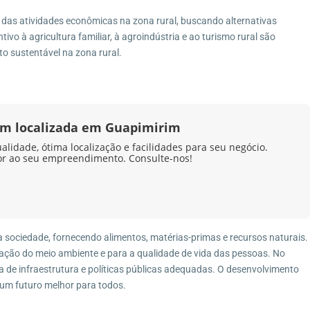
o das atividades econômicas na zona rural, buscando alternativas
tivo à agricultura familiar, à agroindústria e ao turismo rural são
Imóveis por Categoria
 sustentável na zona rural.
6-690
Casa
(27)
Casa de Vila
(1)
Casa Duplex
(8)
em localizada em Guapimirim
Casa Linear
(4)
idade, ótima localização e facilidades para seu negócio.
or ao seu empreendimento. Consulte-nos!
Chácara
(3)
Condomínio
(7)
Fazenda
(4)
Galpão
(1)
sociedade, fornecendo alimentos, matérias-primas e recursos naturais.
Imóvel Comercial
(1)
ação do meio ambiente e para a qualidade de vida das pessoas. No
Pousada
(1)
ta de infraestrutura e políticas públicas adequadas. O desenvolvimento
Sítio
(13)
r um futuro melhor para todos.
Terreno
(12)