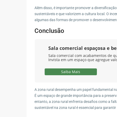
Além disso, é importante promover a diversificaçã
sustentáveis e que valorizem a cultura local. O incen
Contato
algumas das formas de promover o desenvolvimento
R. Marape, 130 - Segredo, Guapimirim - RJ, 2594
Conclusão
(21) 98578-2335
(21) 98578-2335
Sala comercial espaçosa e b
contato@wagnermottaimoveis.com.br
Sala comercial com acabamentos de qual
Invista em um espaço que agregue val
Wagner Motta Imóveis
Saiba Mais
A zona rural desempenha um papel fundamental na 
É um espaço de grande importância para a preserv
entanto, a zona rural enfrenta desafios como a fal
sustentável na zona rural é essencial para garanti