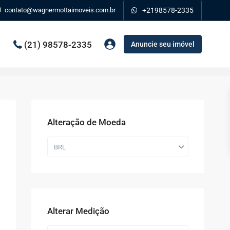
contato@wagnermottaimoveis.com.br
+2198578-2335
(21) 98578-2335
Anuncie seu imóvel
Alteração de Moeda
BRL
Alterar Medição