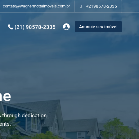
contato@wagnermottaimoveis.com.br
+2198578-2335
(21) 98578-2335
Anuncie seu imóvel
me
s through dedication,
ents.