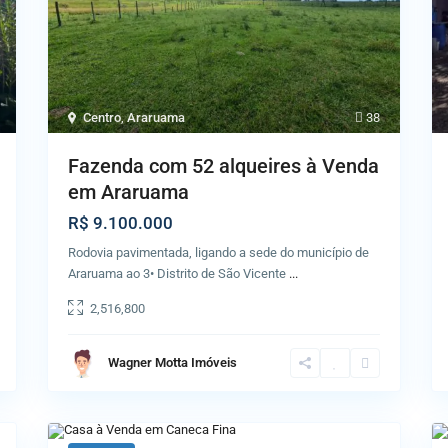
Centro
,
Araruama
38
Fazenda com 52 alqueires à Venda
em Araruama
R$ 9.100.000
Rodovia pavimentada, ligando a sede do município de
Araruama ao 3• Distrito de São Vicente
...
2,516,800
Wagner Motta Imóveis