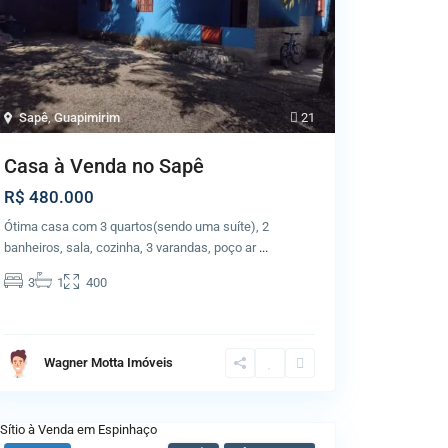
Sapê
,
Guapimirim
21
Casa à Venda no Sapê
R$ 480.000
Ótima casa com 3 quartos(sendo uma suíte), 2
banheiros, sala, cozinha, 3 varandas, poço ar
...
3
1
400
Wagner Motta Imóveis