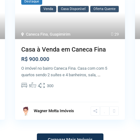
Destaque
Venda
Casa Disponível
Oferta Quente
Caneca Fina
,
Guapimirim
29
Casa à Venda em Caneca Fina
R$ 900.000
O imóvel no bairro Caneca Fina. Casa com com 5
quartos sendo 2 suítes e 4 banheiros, sala,
...
5
4
300
Wagner Motta Imóveis
Carregar Mais Imóveis