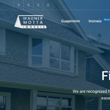
Nosso
Guapimirim
Imóveis
F
We are recognized fo
ease