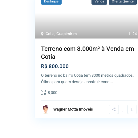
Destaque
Venda
Oferta Quente
Cotia
,
Guapimirim
24
Terreno com 8.000m² à Venda em
Cotia
R$ 800.000
O terreno no bairro Cotia tem 8000 metros quadrados.
Ótimo para quem deseja construir cond
...
8,000
Wagner Motta Imóveis