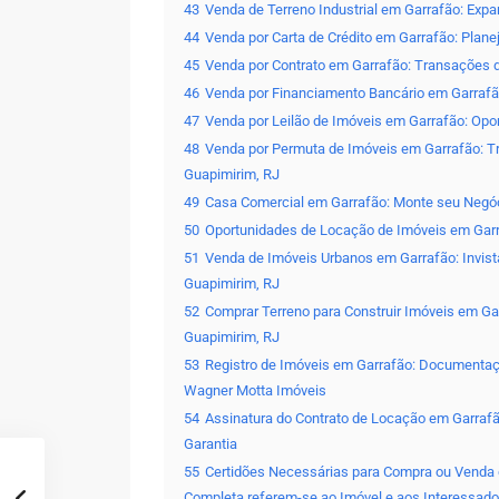
43
Venda de Terreno Industrial em Garrafão: Ex
44
Venda por Carta de Crédito em Garrafão: Plan
45
Venda por Contrato em Garrafão: Transações
46
Venda por Financiamento Bancário em Garrafão
47
Venda por Leilão de Imóveis em Garrafão: Opo
48
Venda por Permuta de Imóveis em Garrafão: Tr
Guapimirim, RJ
49
Casa Comercial em Garrafão: Monte seu Negóc
50
Oportunidades de Locação de Imóveis em Garr
51
Venda de Imóveis Urbanos em Garrafão: Invis
Guapimirim, RJ
52
Comprar Terreno para Construir Imóveis em Ga
Guapimirim, RJ
53
Registro de Imóveis em Garrafão: Documentaçã
Wagner Motta Imóveis
54
Assinatura do Contrato de Locação em Garraf
Garantia
55
Certidões Necessárias para Compra ou Venda
Completa referem-se ao Imóvel e aos Interessado