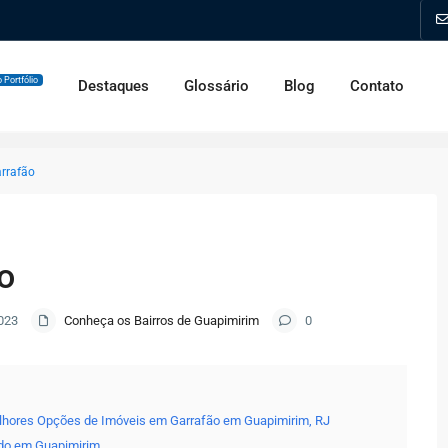
 Portfólio
Destaques
Glossário
Blog
Contato
rrafão
o
023
Conheça os Bairros de Guapimirim
0
lhores Opções de Imóveis em Garrafão em Guapimirim, RJ
do em Guapimirim