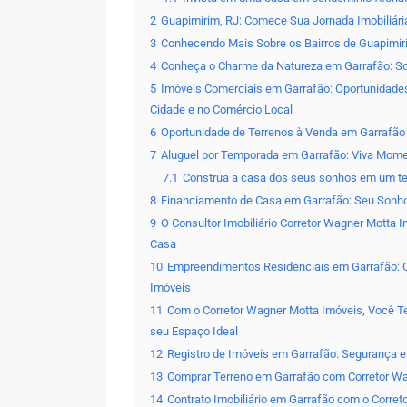
2
Guapimirim, RJ: Comece Sua Jornada Imobiliár
3
Conhecendo Mais Sobre os Bairros de Guapimir
4
Conheça o Charme da Natureza em Garrafão: S
5
Imóveis Comerciais em Garrafão: Oportunidade
Cidade e no Comércio Local
6
Oportunidade de Terrenos à Venda em Garrafão
7
Aluguel por Temporada em Garrafão: Viva Momen
7.1
Construa a casa dos seus sonhos em um t
8
Financiamento de Casa em Garrafão: Seu Sonho
9
O Consultor Imobiliário Corretor Wagner Motta 
Casa
10
Empreendimentos Residenciais em Garrafão: O
Imóveis
11
Com o Corretor Wagner Motta Imóveis, Você T
seu Espaço Ideal
12
Registro de Imóveis em Garrafão: Segurança e
13
Comprar Terreno em Garrafão com Corretor Wag
14
Contrato Imobiliário em Garrafão com o Corre