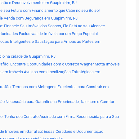
pansão e Desenvolvimento em Guapimirim, RJ
eje seu Futuro com Financiamento que Cabe no seu Bolso!
 de Venda com Segurança em Guapimirim, RJ
: Financie Seu Imóvel dos Sonhos, Ele Está ao seu Alcance
rtunidades Exclusivas de Imóveis por um Preço Especial
ocas Inteligentes e Satisfação para Ambas as Partes em
io na cidade de Guapimirim, RJ
afão: Encontre Oportunidades com o Corretor Wagner Motta Imóveis
ta em Imóveis Avulsos com Localizações Estratégicas em
rrafão: Terrenos com Metragens Excelentes para Construir em
o Necessária para Garantir sua Propriedade, fale com o Corretor
ão: Tenha seu Contrato Assinado com Firma Reconhecida para a Sua
 de Imóveis em Garrafão: Essas Certidões e Documentação
s comprador e proprietário vendedor