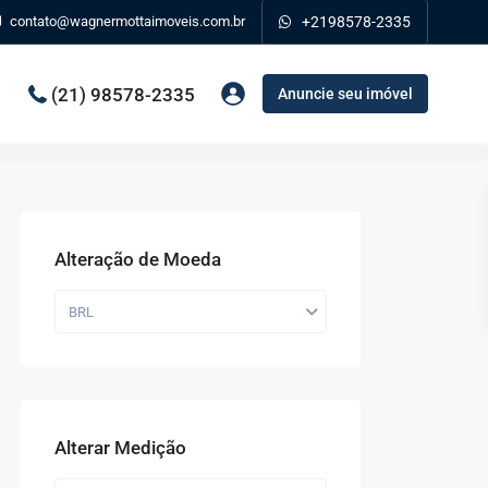
contato@wagnermottaimoveis.com.br
+2198578-2335
(21) 98578-2335
Anuncie seu imóvel
Alteração de Moeda
BRL
Alterar Medição