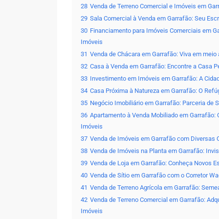
28
Venda de Terreno Comercial e Imóveis em Gar
29
Sala Comercial à Venda em Garrafão: Seu Escri
30
Financiamento para Imóveis Comerciais em Ga
Imóveis
31
Venda de Chácara em Garrafão: Viva em meio 
32
Casa à Venda em Garrafão: Encontre a Casa Pe
33
Investimento em Imóveis em Garrafão: A Cida
34
Casa Próxima à Natureza em Garrafão: O Refúg
35
Negócio Imobiliário em Garrafão: Parceria de
36
Apartamento à Venda Mobiliado em Garrafão: C
Imóveis
37
Venda de Imóveis em Garrafão com Diversas 
38
Venda de Imóveis na Planta em Garrafão: Invi
39
Venda de Loja em Garrafão: Conheça Novos Es
40
Venda de Sítio em Garrafão com o Corretor Wa
41
Venda de Terreno Agrícola em Garrafão: Seme
42
Venda de Terreno Comercial em Garrafão: Adq
Imóveis