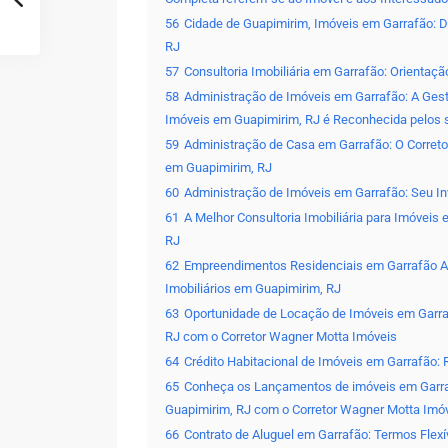
56
Cidade de Guapimirim, Imóveis em Garrafão: 
RJ
57
Consultoria Imobiliária em Garrafão: Orientaç
58
Administração de Imóveis em Garrafão: A Gest
Imóveis em Guapimirim, RJ é Reconhecida pelos 
59
Administração de Casa em Garrafão: O Correto
em Guapimirim, RJ
60
Administração de Imóveis em Garrafão: Seu I
61
A Melhor Consultoria Imobiliária para Imóvei
RJ
62
Empreendimentos Residenciais em Garrafão Ap
Imobiliários em Guapimirim, RJ
63
Oportunidade de Locação de Imóveis em Garra
RJ com o Corretor Wagner Motta Imóveis
64
Crédito Habitacional de Imóveis em Garrafão: 
65
Conheça os Lançamentos de imóveis em Garr
Guapimirim, RJ com o Corretor Wagner Motta Imó
66
Contrato de Aluguel em Garrafão: Termos Flex