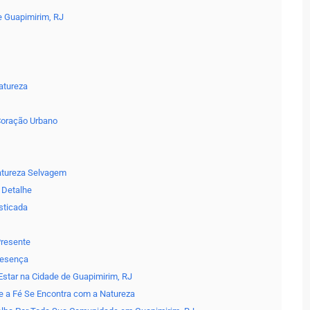
e Guapimirim, RJ
atureza
Coração Urbano
Natureza Selvagem
 Detalhe
isticada
Presente
resença
Estar na Cidade de Guapimirim, RJ
e a Fé Se Encontra com a Natureza