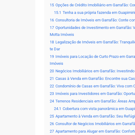
15
Opções de Crédito Imobiliário em Garrafão: C
15.1
Tenha a sua própria fazenda em Guapimir
16
Consultoria de Imóveis em Garrafão: Conte co
17
Oportunidades de Investimento em Garrafão: V
Motta Imóveis
18
Legalização de Imóveis em Garrafão: Tranquili
te Dar
19
Imóveis para Locação de Curto Prazo em Garr
Imóveis
20
Negócios Imobiliários em Garrafão: Investind
21
Casas à Venda em Garrafão: Encontre sua Cas
22
Condomínio de Casas em Garrafão: Viva com C
23
Imóveis para Investidores em Garrafão: Oport
24
Terrenos Residenciais em Garrafão: Áreas Am
24.1
Cobertura com vista panorâmica em Guap
25
Apartamento à Venda em Garrafão: Seu Refúgi
26
Consultor de Negócios Imobiliários em Garrafã
27
Apartamento para Alugar em Garrafão: Confor