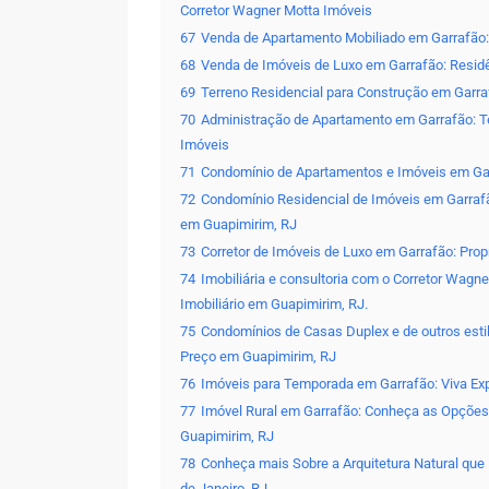
Corretor Wagner Motta Imóveis
67
Venda de Apartamento Mobiliado em Garrafão: 
68
Venda de Imóveis de Luxo em Garrafão: Residê
69
Terreno Residencial para Construção em Garra
70
Administração de Apartamento em Garrafão: Te
Imóveis
71
Condomínio de Apartamentos e Imóveis em Garr
72
Condomínio Residencial de Imóveis em Garraf
em Guapimirim, RJ
73
Corretor de Imóveis de Luxo em Garrafão: Pro
74
Imobiliária e consultoria com o Corretor Wagn
Imobiliário em Guapimirim, RJ.
75
Condomínios de Casas Duplex e de outros esti
Preço em Guapimirim, RJ
76
Imóveis para Temporada em Garrafão: Viva Ex
77
Imóvel Rural em Garrafão: Conheça as Opções 
Guapimirim, RJ
78
Conheça mais Sobre a Arquitetura Natural que
de Janeiro, RJ.