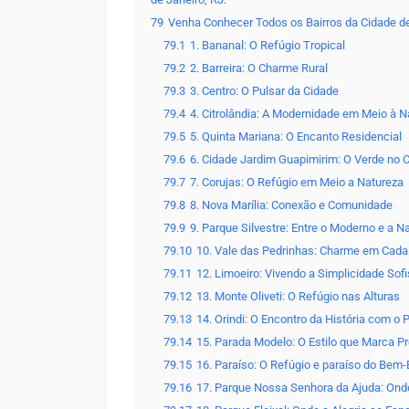
79
Venha Conhecer Todos os Bairros da Cidade d
79.1
1. Bananal: O Refúgio Tropical
79.2
2. Barreira: O Charme Rural
79.3
3. Centro: O Pulsar da Cidade
79.4
4. Citrolândia: A Modernidade em Meio à N
79.5
5. Quinta Mariana: O Encanto Residencial
79.6
6. Cidade Jardim Guapimirim: O Verde no 
79.7
7. Corujas: O Refúgio em Meio a Natureza
79.8
8. Nova Marília: Conexão e Comunidade
79.9
9. Parque Silvestre: Entre o Moderno e a 
79.10
10. Vale das Pedrinhas: Charme em Cada
79.11
12. Limoeiro: Vivendo a Simplicidade Sof
79.12
13. Monte Oliveti: O Refúgio nas Alturas
79.13
14. Orindi: O Encontro da História com o 
79.14
15. Parada Modelo: O Estilo que Marca P
79.15
16. Paraíso: O Refúgio e paraíso do Bem-
79.16
17. Parque Nossa Senhora da Ajuda: Ond