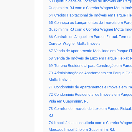
63
Oportunidade de Locação de Imóveis em Parque
Guapimirim, RJ com o Corretor Wagner Motta Imó
64
Crédito Habitacional de Imóveis em Parque Fle
65
Conheça os Lançamentos de imóveis em Parqu
Guapimirim, RJ com o Corretor Wagner Motta Imó
66
Contrato de Aluguel em Parque Fleixal: Termo
Corretor Wagner Motta Imóveis
67
Venda de Apartamento Mobiliado em Parque Fle
68
Venda de Imóveis de Luxo em Parque Fleixal: 
69
Terreno Residencial para Construção em Parqu
70
Administração de Apartamento em Parque Fleix
Motta Imóveis
71
Condomínio de Apartamentos e Imóveis em Parqu
72
Condomínio Residencial de Imóveis em Parque 
Vida em Guapimirim, RJ
73
Corretor de Imóveis de Luxo em Parque Fleixal
RJ
74
Imobiliária e consultoria com o Corretor Wagn
Mercado Imobiliário em Guapimirim, RJ.