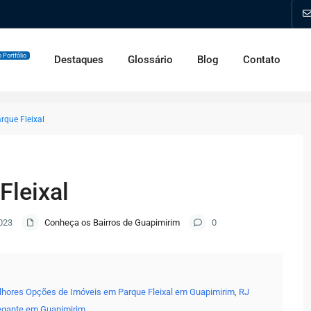
 Portfólio
Destaques
Glossário
Blog
Contato
rque Fleixal
Fleixal
023
Conheça os Bairros de Guapimirim
0
lhores Opções de Imóveis em Parque Fleixal em Guapimirim, RJ
egante em Guapimirim