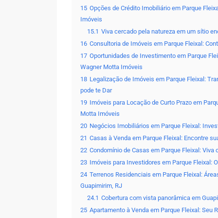
15
Opções de Crédito Imobiliário em Parque Flei
Imóveis
15.1
Viva cercado pela natureza em um sítio e
16
Consultoria de Imóveis em Parque Fleixal: Con
17
Oportunidades de Investimento em Parque Fleix
Wagner Motta Imóveis
18
Legalização de Imóveis em Parque Fleixal: Tra
pode te Dar
19
Imóveis para Locação de Curto Prazo em Parq
Motta Imóveis
20
Negócios Imobiliários em Parque Fleixal: Inv
21
Casas à Venda em Parque Fleixal: Encontre su
22
Condomínio de Casas em Parque Fleixal: Viva
23
Imóveis para Investidores em Parque Fleixal: 
24
Terrenos Residenciais em Parque Fleixal: Ár
Guapimirim, RJ
24.1
Cobertura com vista panorâmica em Guap
25
Apartamento à Venda em Parque Fleixal: Seu R