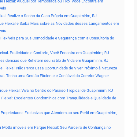
 Fleixal: Aluguel por Temporada ou Fixo, Você Encontra em
veis
ixal: Realize o Sonho da Casa Própria em Guapimirim, RJ
e Fleixal e Saiba Mais sobre as Novidades desses Lançamentos em
veis
s Flexíveis para Sua Comodidade e Segurança com a Consultoria do
ixal: Praticidade e Conforto, Você Encontra em Guapimirim, RJ
Residências que Refletem seu Estilo de Vida em Guapimirim, RJ
e Fleixal: Não Perca Essa Oportunidade de Viver Próximo à Natureza
al: Tenha uma Gestão Eficiente e Confiável do Corretor Wagner
e Fleixal: Viva no Centro do Paraíso Tropical de Guapimirim, RJ
Fleixal: Excelentes Condomínios com Tranquilidade e Qualidade de
: Propriedades Exclusivas que Atendem ao seu Perfil em Guapimirim,
er Motta imóveis em Parque Fleixal: Seu Parceiro de Confiança no