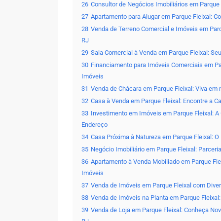
26
Consultor de Negócios Imobiliários em Parque 
27
Apartamento para Alugar em Parque Fleixal: C
28
Venda de Terreno Comercial e Imóveis em Parq
RJ
29
Sala Comercial à Venda em Parque Fleixal: Seu
30
Financiamento para Imóveis Comerciais em Par
Imóveis
31
Venda de Chácara em Parque Fleixal: Viva em 
32
Casa à Venda em Parque Fleixal: Encontre a C
33
Investimento em Imóveis em Parque Fleixal: A
Endereço
34
Casa Próxima à Natureza em Parque Fleixal: O
35
Negócio Imobiliário em Parque Fleixal: Parce
36
Apartamento à Venda Mobiliado em Parque Flei
Imóveis
37
Venda de Imóveis em Parque Fleixal com Dive
38
Venda de Imóveis na Planta em Parque Fleixal
39
Venda de Loja em Parque Fleixal: Conheça No