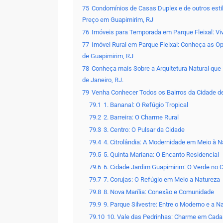
75
Condomínios de Casas Duplex e de outros esti
Preço em Guapimirim, RJ
76
Imóveis para Temporada em Parque Fleixal: V
77
Imóvel Rural em Parque Fleixal: Conheça as O
de Guapimirim, RJ
78
Conheça mais Sobre a Arquitetura Natural que
de Janeiro, RJ.
79
Venha Conhecer Todos os Bairros da Cidade d
79.1
1. Bananal: O Refúgio Tropical
79.2
2. Barreira: O Charme Rural
79.3
3. Centro: O Pulsar da Cidade
79.4
4. Citrolândia: A Modernidade em Meio à N
79.5
5. Quinta Mariana: O Encanto Residencial
79.6
6. Cidade Jardim Guapimirim: O Verde no 
79.7
7. Corujas: O Refúgio em Meio a Natureza
79.8
8. Nova Marília: Conexão e Comunidade
79.9
9. Parque Silvestre: Entre o Moderno e a 
79.10
10. Vale das Pedrinhas: Charme em Cada