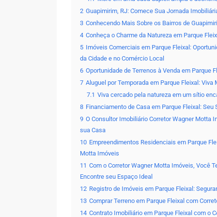
2
Guapimirim, RJ: Comece Sua Jornada Imobiliár
3
Conhecendo Mais Sobre os Bairros de Guapimir
4
Conheça o Charme da Natureza em Parque Fleix
5
Imóveis Comerciais em Parque Fleixal: Oportu
da Cidade e no Comércio Local
6
Oportunidade de Terrenos à Venda em Parque Fl
7
Aluguel por Temporada em Parque Fleixal: Viva
7.1
Viva cercado pela natureza em um sítio en
8
Financiamento de Casa em Parque Fleixal: Seu
9
O Consultor Imobiliário Corretor Wagner Motta I
sua Casa
10
Empreendimentos Residenciais em Parque Flei
Motta Imóveis
11
Com o Corretor Wagner Motta Imóveis, Você Te
Encontre seu Espaço Ideal
12
Registro de Imóveis em Parque Fleixal: Segur
13
Comprar Terreno em Parque Fleixal com Corret
14
Contrato Imobiliário em Parque Fleixal com o