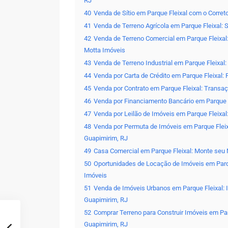
RJ
40
Venda de Sítio em Parque Fleixal com o Corre
41
Venda de Terreno Agrícola em Parque Fleixal:
42
Venda de Terreno Comercial em Parque Fleixal
Motta Imóveis
43
Venda de Terreno Industrial em Parque Fleixa
44
Venda por Carta de Crédito em Parque Fleixal:
45
Venda por Contrato em Parque Fleixal: Trans
46
Venda por Financiamento Bancário em Parque F
47
Venda por Leilão de Imóveis em Parque Fleixal
48
Venda por Permuta de Imóveis em Parque Fleix
Guapimirim, RJ
49
Casa Comercial em Parque Fleixal: Monte seu 
50
Oportunidades de Locação de Imóveis em Parq
Imóveis
51
Venda de Imóveis Urbanos em Parque Fleixal: 
Guapimirim, RJ
52
Comprar Terreno para Construir Imóveis em Pa
Guapimirim, RJ