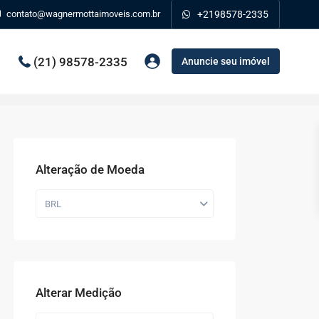
contato@wagnermottaimoveis.com.br
+2198578-2335
(21) 98578-2335
Anuncie seu imóvel
Alteração de Moeda
BRL
Alterar Medição