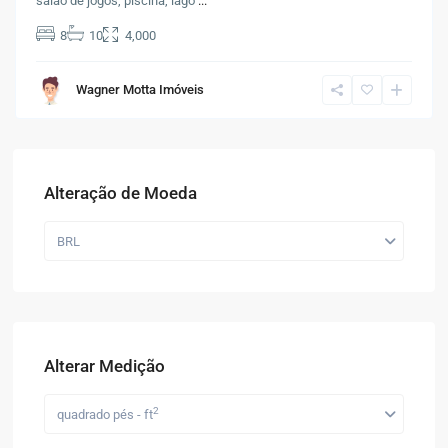
salão de jogos, piscina, lago
...
8
10
4,000
Wagner Motta Imóveis
Alteração de Moeda
BRL
Alterar Medição
2
quadrado pés - ft