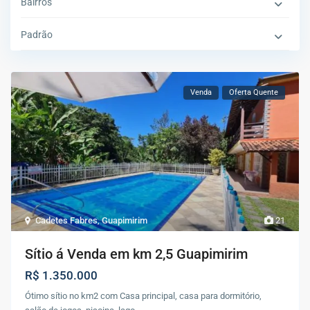
Bairros
Padrão
Venda
Oferta Quente
Cadetes Fabres
,
Guapimirim
21
Sítio á Venda em km 2,5 Guapimirim
R$ 1.350.000
Ótimo sítio no km2 com Casa principal, casa para dormitório,