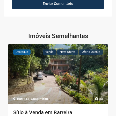
Imóveis Semelhantes
Destaque
Venda
Nova Oferta
Oferta Quente
Barreira
,
Guapimirim
50
Sítio à Venda em Barreira