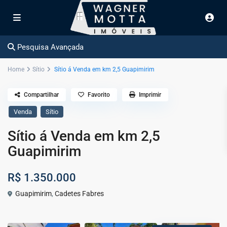
Pesquisa Avançada
Home
Sítio
Sítio á Venda em km 2,5 Guapimirim
Compartilhar
Favorito
Imprimir
Venda
Sítio
Sítio á Venda em km 2,5
Guapimirim
R$ 1.350.000
Guapimirim
,
Cadetes Fabres