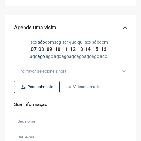
Agende uma visita
sex
sáb
dom
seg
ter
qua
qui
sex
sáb
dom
07
08
09
10
11
12
13
14
15
16
ago
ago
ago
ago
ago
ago
ago
ago
ago
ago
Pessoalmente
Videochamada
Sua informação