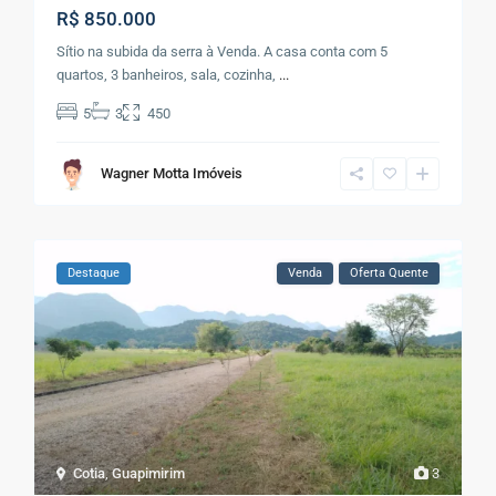
R$ 850.000
Sítio na subida da serra à Venda. A casa conta com 5
quartos, 3 banheiros, sala, cozinha,
...
5
3
450
Wagner Motta Imóveis
Destaque
Venda
Oferta Quente
Cotia
,
Guapimirim
3