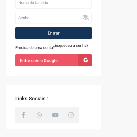
Casa com 7 Quartos à
Venda em Quint...
R$ 1.200.000
Fazenda com 52
Entrar
alqueires à Venda
em...
Esqueceu a senha?
Precisa de uma conta?
R$ 9.100.000
Entre com o Google
Casa à Venda no
Sapê
R$ 480.000
Links Sociais :