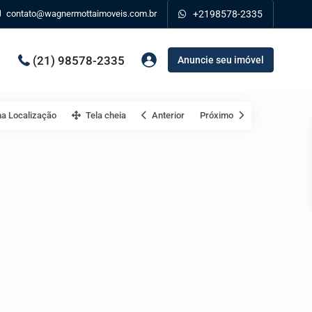
contato@wagnermottaimoveis.com.br
+2198578-2335
(21) 98578-2335
Anuncie seu imóvel
a Localização
Tela cheia
Anterior
Próximo