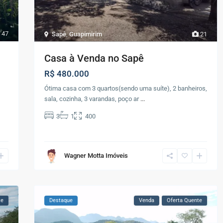
47
Sapê
,
Guapimirim
21
Casa à Venda no Sapê
R$ 480.000
Ótima casa com 3 quartos(sendo uma suíte), 2 banheiros,
sala, cozinha, 3 varandas, poço ar
...
3
1
400
Wagner Motta Imóveis
te
Destaque
Venda
Oferta Quente