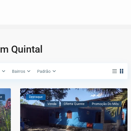
m Quintal
Bairros
Padrão
te
Destaque
Venda
Oferta Quente
Promoção Do Mês