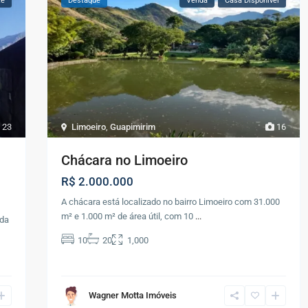
te
Destaque
Venda
Casa Disponível
23
Limoeiro
,
Guapimirim
16
Chácara no Limoeiro
R$ 2.000.000
A chácara está localizado no bairro Limoeiro com 31.000
m² e 1.000 m² de área útil, com 10
...
ada
10
20
1,000
Wagner Motta Imóveis