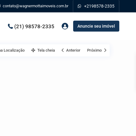
contato@wagnermottaimoveis.com.br
+2198578-2335
(21) 98578-2335
Anuncie seu imóvel
a Localização
Tela cheia
Anterior
Próximo