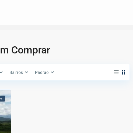
em Comprar
Bairros
Padrão
te