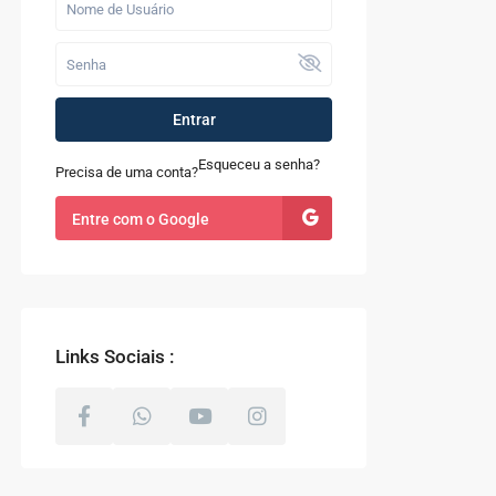
Fazenda com 52
alqueires à Venda
em...
R$ 9.100.000
Entrar
Casa à Venda no
Sapê
Esqueceu a senha?
Precisa de uma conta?
R$ 480.000
Entre com o Google
Terreno com 8.000m²
à Venda em Coti...
R$ 800.000
Links Sociais :