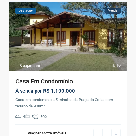
Destaque
Venda
Guapimirim
10
Casa Em Condomínio
R$ 1.100.000
À venda por
Casa em condomínio a 5 minutos da Praça da Cotia, com
terreno de 900m².
4
5
500
Wagner Motta Imóveis