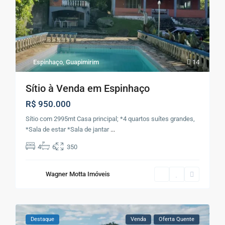
Espinhaço
,
Guapimirim
14
Sítio à Venda em Espinhaço
R$ 950.000
Sítio com 2995mt Casa principal; *4 quartos suítes grandes,
*Sala de estar *Sala de jantar
...
4
6
350
Wagner Motta Imóveis
Destaque
Venda
Oferta Quente