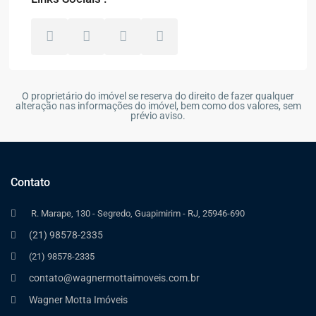
O proprietário do imóvel se reserva do direito de fazer qualquer
alteração nas informações do imóvel, bem como dos valores, sem
prévio aviso.
Contato
R. Marape, 130 - Segredo, Guapimirim - RJ, 25946-690
(21) 98578-2335
(21) 98578-2335
contato@wagnermottaimoveis.com.br
Wagner Motta Imóveis