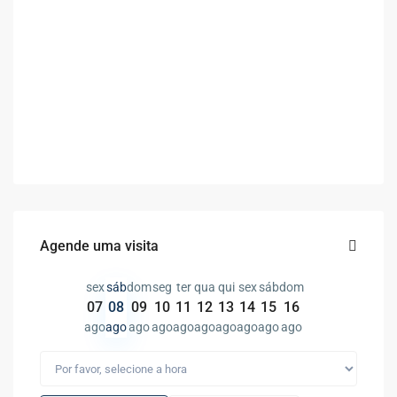
Agende uma visita
sex
sáb
dom
seg
ter
qua
qui
sex
sáb
dom
07
08
09
10
11
12
13
14
15
16
ago
ago
ago
ago
ago
ago
ago
ago
ago
ago