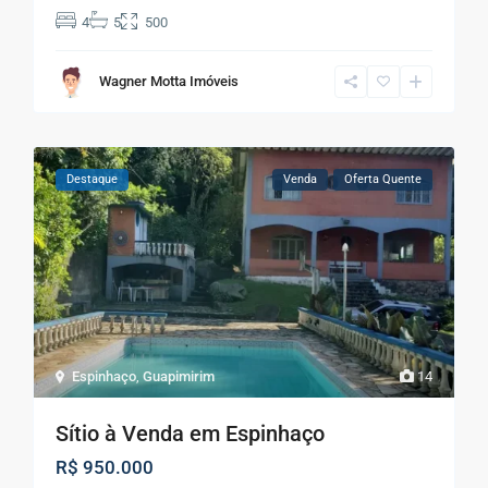
4
5
500
Wagner Motta Imóveis
Destaque
Venda
Oferta Quente
Espinhaço
,
Guapimirim
14
Sítio à Venda em Espinhaço
R$ 950.000