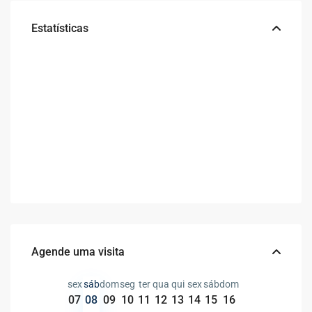
Estatísticas
Agende uma visita
sex
sáb
dom
seg
ter
qua
qui
sex
sáb
dom
07
08
09
10
11
12
13
14
15
16