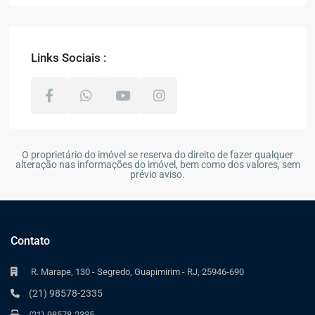
Links Sociais :
O proprietário do imóvel se reserva do direito de fazer qualquer
alteração nas informações do imóvel, bem como dos valores, sem
prévio aviso.
Contato
R. Marape, 130 - Segredo, Guapimirim - RJ, 25946-690
(21) 98578-2335
(21) 98578-2335