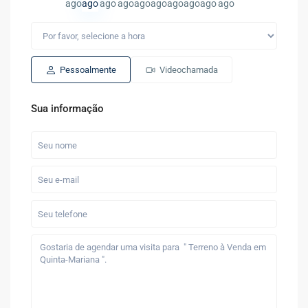
ago
ago
ago
ago
ago
ago
ago
ago
ago
ago
Pessoalmente
Videochamada
Sua informação