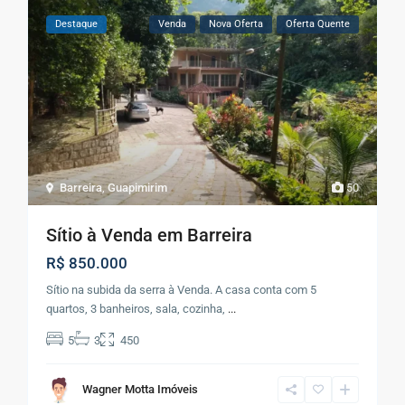
Destaque
Venda
Nova Oferta
Oferta Quente
Barreira
,
Guapimirim
50
Sítio à Venda em Barreira
R$ 850.000
Sítio na subida da serra à Venda. A casa conta com 5
quartos, 3 banheiros, sala, cozinha,
...
5
3
450
Wagner Motta Imóveis