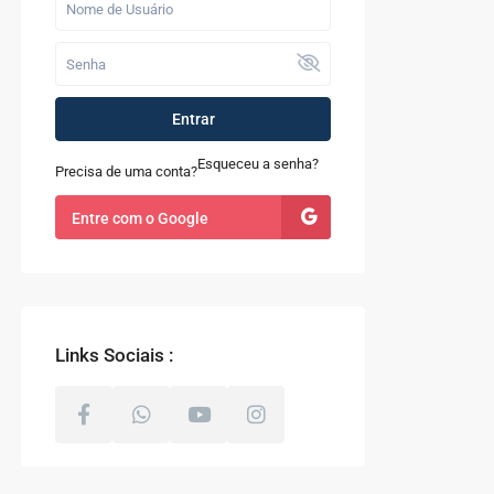
Casa com 7 Quartos à
Venda em Quint...
R$ 1.200.000
Fazenda com 52
Entrar
alqueires à Venda
em...
Esqueceu a senha?
Precisa de uma conta?
R$ 9.100.000
Entre com o Google
Casa à Venda no
Sapê
R$ 480.000
Links Sociais :