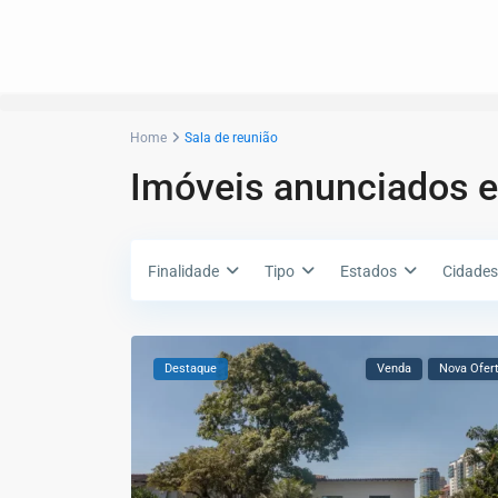
Home
Sala de reunião
Imóveis anunciados e
Finalidade
Tipo
Estados
Cidades
Destaque
Venda
Nova Ofer