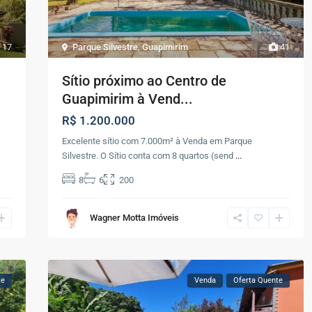
17
Parque Silvestre
,
Guapimirim
41
–
Sítio próximo ao Centro de
Guapimirim à Vend...
R$ 1.200.000
Excelente sítio com 7.000m² à Venda em Parque
Silvestre. O Sítio conta com 8 quartos (send
...
8
6
200
Wagner Motta Imóveis
te
Venda
Oferta Quente