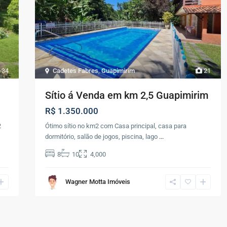
34
Cadetes Fabres
,
Guapimirim
21
Sítio á Venda em km 2,5 Guapimirim
R$ 1.350.000
2
Ótimo sítio no km2 com Casa principal, casa para
dormitório, salão de jogos, piscina, lago
...
8
10
4,000
Wagner Motta Imóveis