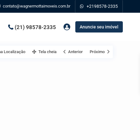
contato@wagnermottaimoveis.com.br
+2198578-2335
(21) 98578-2335
Anuncie seu imóvel
a Localização
Tela cheia
Anterior
Próximo