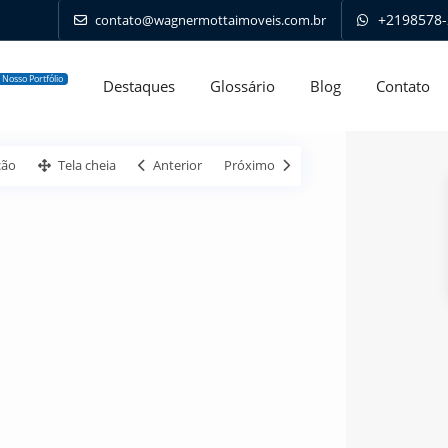
+2198578-
contato@wagnermottaimoveis.com.br
Nosso Portfólio
Destaques
Glossário
Blog
Contato
ção
Tela cheia
Anterior
Próximo