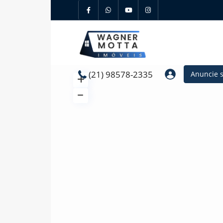
(21) 98578-2335
Anuncie 