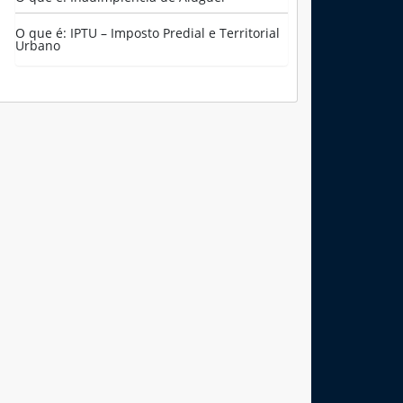
Casa com 7 Quartos
à Venda em Quint...
O que é: IPTU – Imposto Predial e Territorial
Urbano
R$ 1.200.000
Fazenda com 52
alqueires à Venda
em...
R$ 9.100.000
Casa à Venda no
Sapê
R$ 480.000