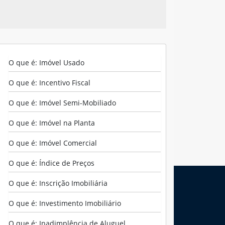
O que é: Imóvel Usado
O que é: Incentivo Fiscal
O que é: Imóvel Semi-Mobiliado
O que é: Imóvel na Planta
O que é: Imóvel Comercial
O que é: Índice de Preços
O que é: Inscrição Imobiliária
O que é: Investimento Imobiliário
Últimos Imóveis
O que é: Inadimplência de Aluguel