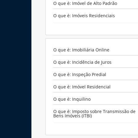
O que é: Imóvel de Alto Padrão
R. Marape, 130 - Segredo, Guapimirim - RJ, 
(21) 98578-2335
O que é: Imóveis Residenciais
(21) 98578-2335
contato@wagnermottaimoveis.com.br
Wagner Motta Imóveis
O que é: Imobiliária Online
O que é: Incidência de Juros
O que é: Inspeção Predial
O que é: Imóvel Residencial
O que é: Inquilino
O que é: Imposto sobre Transmissão de
Bens Imóveis (ITBI)